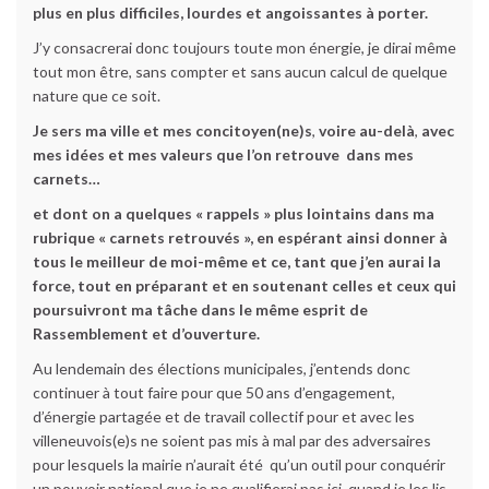
plus en plus difficiles, lourdes et angoissantes à porter.
J’y consacrerai donc toujours toute mon énergie, je dirai même
tout mon être, sans compter et sans aucun calcul de quelque
nature que ce soit.
Je sers ma ville et mes concitoyen(ne)s
,
voire au-delà
,
avec
mes idées et mes valeurs que l’on retrouve dans mes
carnets…
et dont on a quelques « rappels » plus lointains dans ma
rubrique « carnets retrouvés », en espérant ainsi donner à
tous le meilleur de moi-même et ce, tant que j’en aurai la
force, tout en préparant et en soutenant celles et ceux qui
poursuivront ma tâche dans le même esprit de
Rassemblement et d’ouverture.
Au lendemain des élections municipales, j’entends donc
continuer à tout faire pour que 50 ans d’engagement,
d’énergie partagée et de travail collectif pour et avec les
villeneuvois(e)s ne soient pas mis à mal par des adversaires
pour lesquels la mairie n’aurait été qu’un outil pour conquérir
un pouvoir national que je ne qualifierai pas ici, quand je les lis