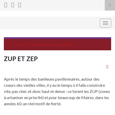
Tog
sea
for
Togg
navig
Revenir à
Comm’ des p’tis coquelicots…
ZUP ET ZEP
Après le temps des banlieues pavillonnaires, autour des
coeurs des vieilles villes, il y eu le temps ù il fallu construire
vite, pas cher, et donc haut et dense : ce furent les ZUP (zones
à urbaniser en priorité) et pour beaucoup de Maires, dans les
années 60, un réel motif de fierté.