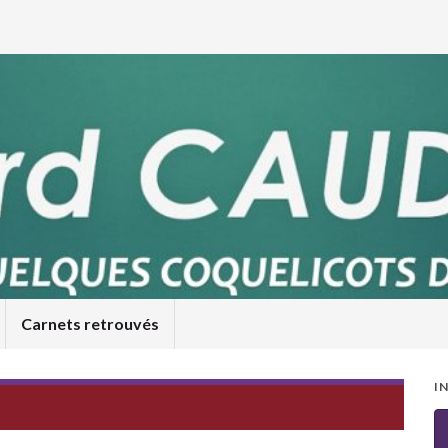
Carnets retrouvés
I