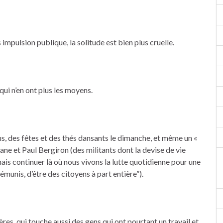
mpulsion publique, la solitude est bien plus cruelle.
 qui n’en ont plus les moyens.
us, des fêtes et des thés dansants le dimanche, et même un «
ane et Paul Bergiron (des militants dont la devise de vie
mais continuer là où nous vivons la lutte quotidienne pour une
émunis, d’être des citoyens à part entière”).
sères, qui touche aussi des gens qui ont pourtant un travail et