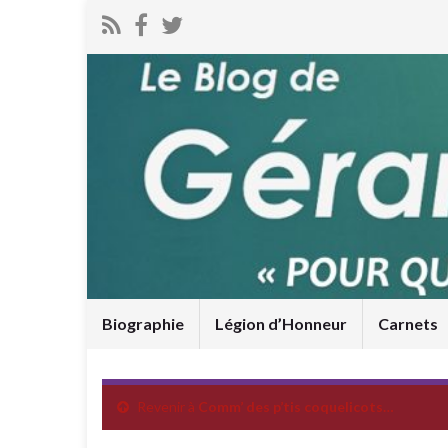
Biographie
Légion d’Honneur
Carnets
Revenir à
Comm’ des p’tis coquelicots…