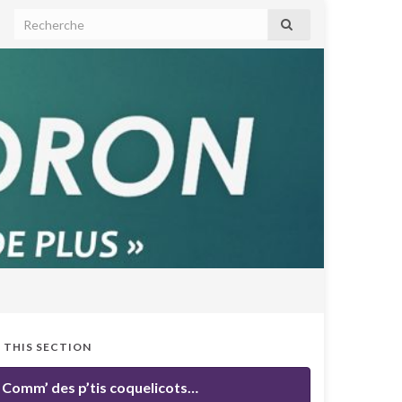
N THIS SECTION
Comm’ des p’tis coquelicots…