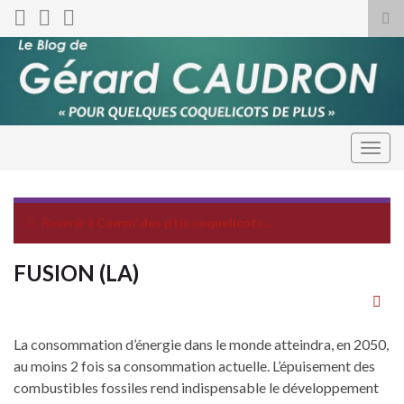
Tog
sea
for
Togg
navig
Revenir à
Comm’ des p’tis coquelicots…
FUSION (LA)
La consommation d’énergie dans le monde atteindra, en 2050,
au moins 2 fois sa consommation actuelle. L’épuisement des
combustibles fossiles rend indispensable le développement