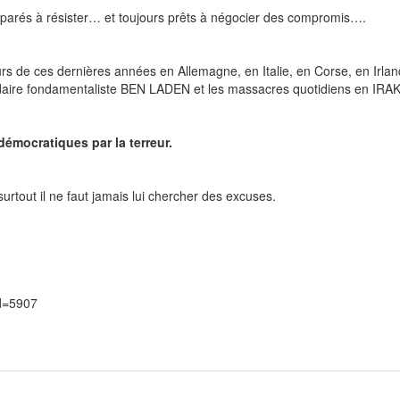
préparés à résister… et toujours prêts à négocier des compromis….
s de ces dernières années en Allemagne, en Italie, en Corse, en Irla
iardaire fondamentaliste BEN LADEN et les massacres quotidiens en IRAK
émocratiques par la terreur.
surtout il ne faut jamais lui chercher des excuses.
d=5907