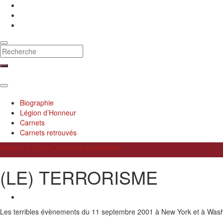
Toggle
search
form
Toggle
navigation
Biographie
Légion d’Honneur
Carnets
Carnets retrouvés
Revenir à
Comm’ des p’tis coquelicots…
(LE) TERRORISME
Les terribles évènements du 11 septembre 2001 à New York et à Washi