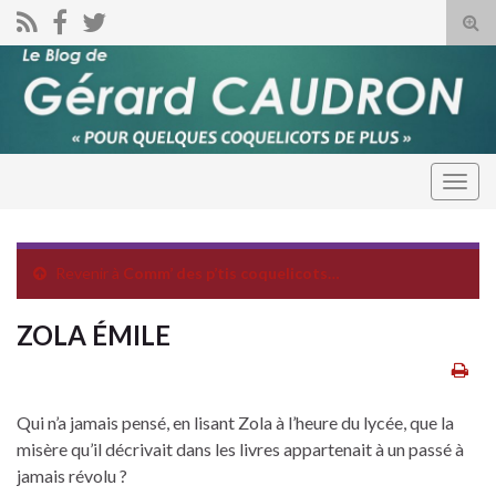
Tog
sear
for
Togg
navig
Revenir à
Comm’ des p’tis coquelicots…
ZOLA ÉMILE
Qui n’a jamais pensé, en lisant Zola à l’heure du lycée, que la
misère qu’il décrivait dans les livres appartenait à un passé à
jamais révolu ?