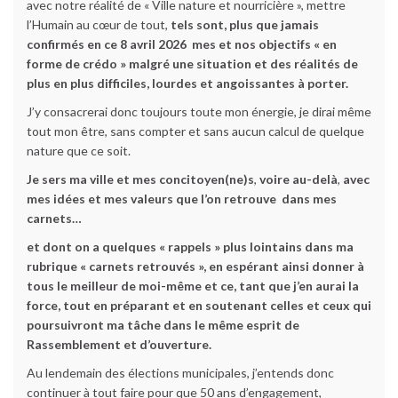
avec notre réalité de « Ville nature et nourricière », mettre
l’Humain au cœur de tout,
tels sont, plus que jamais
confirmés en ce 8 avril 2026 mes et nos objectifs « en
forme de crédo » malgré une situation et des réalités de
plus en plus difficiles, lourdes et angoissantes à porter.
J’y consacrerai donc toujours toute mon énergie, je dirai même
tout mon être, sans compter et sans aucun calcul de quelque
nature que ce soit.
Je sers ma ville et mes concitoyen(ne)s
,
voire au-delà
,
avec
mes idées et mes valeurs que l’on retrouve dans mes
carnets…
et dont on a quelques « rappels » plus lointains dans ma
rubrique « carnets retrouvés », en espérant ainsi donner à
tous le meilleur de moi-même et ce, tant que j’en aurai la
force, tout en préparant et en soutenant celles et ceux qui
poursuivront ma tâche dans le même esprit de
Rassemblement et d’ouverture.
Au lendemain des élections municipales, j’entends donc
continuer à tout faire pour que 50 ans d’engagement,