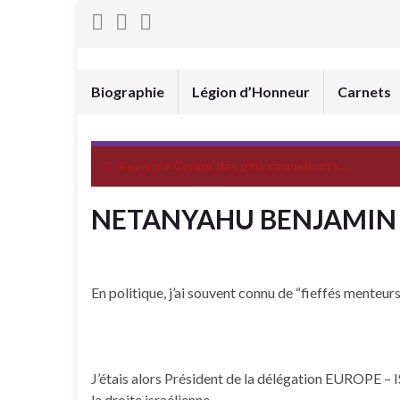
Biographie
Légion d’Honneur
Carnets
Revenir à
Comm’ des p’tis coquelicots…
NETANYAHU BENJAMIN
En politique, j’ai souvent connu de “fieffés menteurs
J’étais alors Président de la délégation EUROPE – IS
la droite israélienne.