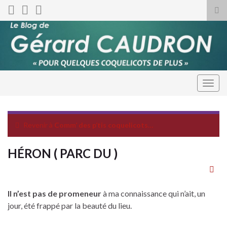
Tog
sea
for
Togg
navig
Revenir à
Comm’ des p’tis coquelicots…
HÉRON ( PARC DU )
Il n’est pas de promeneur
à ma connaissance qui n’ait, un
jour, été frappé par la beauté du lieu.