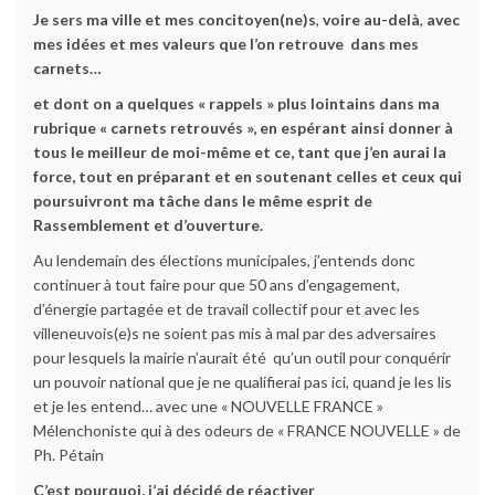
Je sers ma ville et mes concitoyen(ne)s
,
voire au-delà
,
avec
mes idées et mes valeurs que l’on retrouve dans mes
carnets…
et dont on a quelques « rappels » plus lointains dans ma
rubrique « carnets retrouvés », en espérant ainsi donner à
tous le meilleur de moi-même et ce, tant que j’en aurai la
force, tout en préparant et en soutenant celles et ceux qui
poursuivront ma tâche dans le même esprit de
Rassemblement et d’ouverture.
Au lendemain des élections municipales, j’entends donc
continuer à tout faire pour que 50 ans d’engagement,
d’énergie partagée et de travail collectif pour et avec les
villeneuvois(e)s ne soient pas mis à mal par des adversaires
pour lesquels la mairie n’aurait été qu’un outil pour conquérir
un pouvoir national que je ne qualifierai pas ici, quand je les lis
et je les entend… avec une « NOUVELLE FRANCE »
Mélenchoniste qui à des odeurs de « FRANCE NOUVELLE » de
Ph. Pétain
C’est pourquoi, j’ai décidé de réactiver