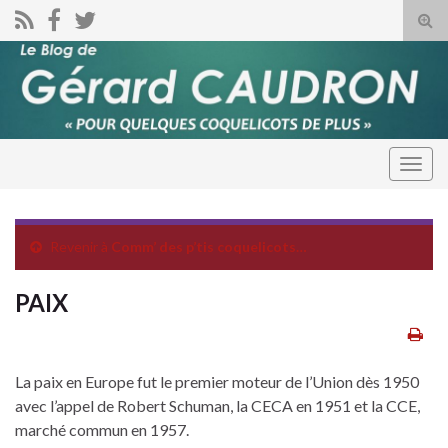
Tog
sear
for
Togg
navig
Revenir à
Comm’ des p’tis coquelicots…
PAIX
La paix en Europe fut le premier moteur de l’Union dès 1950
avec l’appel de Robert Schuman, la CECA en 1951 et la CCE,
marché commun en 1957.