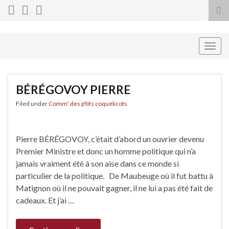
Tog
sea
for
Togg
navig
BÉRÉGOVOY PIERRE
Filed under
Comm' des p'tits coquelicots
Pierre BÉRÉGOVOY, c’était d’abord un ouvrier devenu
Premier Ministre et donc un homme politique qui n’a
jamais vraiment été à son aise dans ce monde si
particulier de la politique. De Maubeuge où il fut battu à
Matignon où il ne pouvait gagner, il ne lui a pas été fait de
cadeaux. Et j’ai …