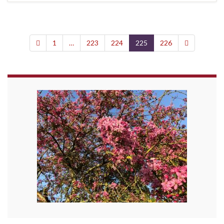
1
…
223
224
225
226