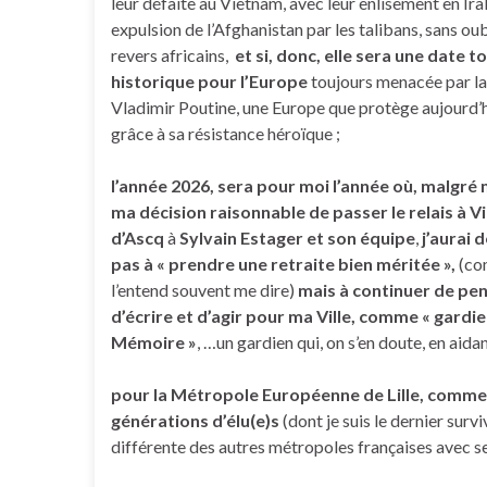
leur défaite au Vietnam, avec leur enlisement en Irak
expulsion de l’Afghanistan par les talibans, sans oub
revers africains,
et si, donc, elle sera une date t
historique pour l’Europe
toujours menacée par la
Vladimir Poutine, une Europe que protège aujourd’h
grâce à sa résistance héroïque ;
l’année 2026, sera pour moi l’année où, malgré
ma décision raisonnable de passer le relais à V
d’Ascq
à
Sylvain Estager et son équipe
,
j’aurai 
pas à « prendre une retraite bien méritée »,
(co
l’entend souvent me dire)
mais à continuer de pen
d’écrire et d’agir
pour ma Ville, comme « gardie
Mémoire »
, …un gardien qui, on s’en doute, en aidant
pour la Métropole Européenne de Lille, comme té
générations d’élu(e)s
(dont je suis le dernier surv
différente des autres métropoles françaises avec 