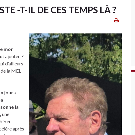
STE -T-IL DE CES TEMPS LÀ ?
 de mon
ut ajouter 7
i d’ailleurs
 de la MEL
n jour «
la
 sonne la
,
une
ibérer
ccélère après