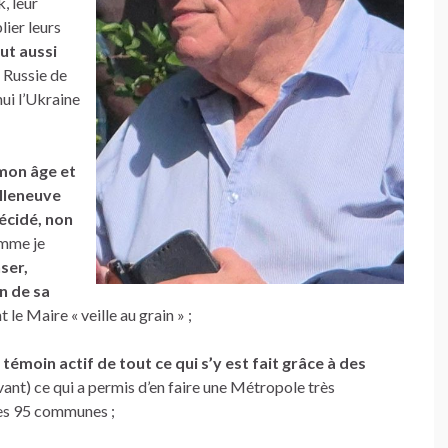
, leur
lier leurs
out aussi
 Russie de
ui l’Ukraine
 mon âge et
illeneuve
décidé, non
mme je
ser,
n de sa
 le Maire « veille au grain » ;
moin actif de tout ce qui s’y est fait grâce à des
ivant) ce qui a permis d’en faire une Métropole très
ses 95 communes ;