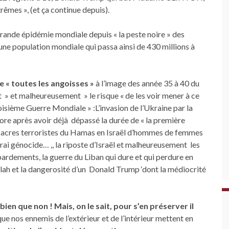
rêmes », (et ça continue depuis).
ande épidémie mondiale depuis « la peste noire » des
une population mondiale qui passa ainsi de 430 millions à
e « toutes les angoisses »
à l’image des année 35 à 40 du
t » et malheureusement » le risque « de les voir mener à ce
roisième Guerre Mondiale » :L’invasion de l’Ukraine par la
ore après avoir déjà dépassé la durée de « la première
sacres terroristes du Hamas en Israël d’hommes de femmes
vrai génocide… ,, la riposte d’Israël et malheureusement les
ardements, la guerre du Liban qui dure et qui perdure en
lah et la dangerosité d’un Donald Trump ‘dont la médiocrité
 bien que non !
Mais, on le sait, pour s’en préserver il
que nos ennemis de l’extérieur et de l’intérieur mettent en