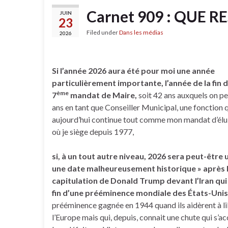
Carnet 909 : QUE RE
JUIN
23
Filed under
Dans les médias
2026
Si l’année 2026 aura été pour moi une année
particulièrement importante, l’année de la fin
ème
7
mandat de Maire,
soit 42 ans auxquels on pe
ans en tant que Conseiller Municipal, une fonction qu
aujourd’hui continue tout comme mon mandat d’élu
où je siège depuis 1977,
si, à un tout autre niveau, 2026 sera peut-être u
une date malheureusement historique » après 
capitulation de Donald Trump devant l’Iran qui
fin d’une prééminence mondiale des États-Unis
prééminence gagnée en 1944 quand ils aidèrent à l
l’Europe mais qui, depuis, connait une chute qui s’a