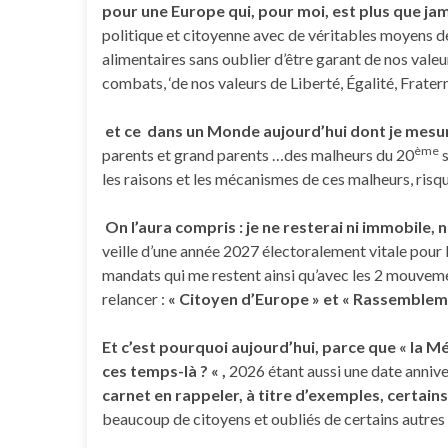
pour une Europe qui, pour moi, est plus que jam
politique et citoyenne avec de véritables moyens d
alimentaires sans oublier d’être garant de nos vale
combats, ‘de nos valeurs de Liberté, Égalité, Fraterni
et ce dans un Monde aujourd’hui dont je mesur
ème
parents et grand parents …des malheurs du 20
s
les raisons et les mécanismes de ces malheurs, risqu
On l’aura compris : je ne resterai ni immobile,
veille d’une année 2027 électoralement vitale pour l
mandats qui me restent ainsi qu’avec les 2 mouvements
relancer :
« Citoyen d’Europe » et « Rassemblem
Et c’est pourquoi aujourd’hui, parce que « la Mé
ces temps-là ? « ,
2026 étant aussi une date anniver
carnet en rappeler, à titre d’exemples, certain
beaucoup de citoyens et oubliés de certains autres a