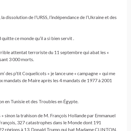
e, la dissolution de l’URSS, l’indépendance de l’Ukraine et des
 quitte ce monde qu’il a si bien servit .
terrible attentat terroriste du 11 septembre qui abat les «
sant 3 000 morts.
m’ des p’tit Coquelicots » je lance une « campagne » qui me
aux mandats de Maire après les 4 mandats de 1977 à 2001
tion en Tunisie et des Troubles en Égypte.
plus » sinon la trahison de M. François Hollande par Emmanuel
 François, 327 catastrophes dans le Monde dont 191
de 22 régions à 13, Donald Trump qui bat Madame CLINTON,