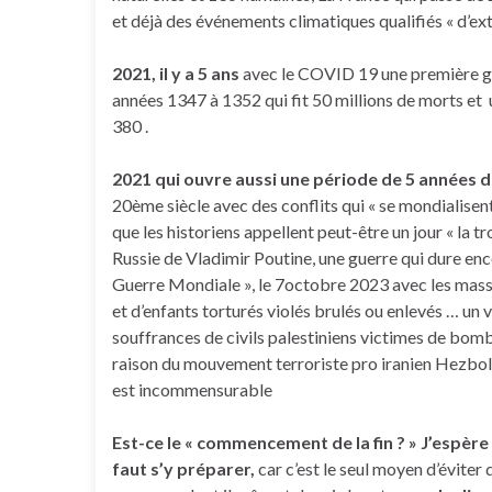
et déjà des événements climatiques qualifiés « d’ext
2021, il y a 5 ans
avec le COVID 19 une première gr
années 1347 à 1352 qui fit 50 millions de morts et 
380 .
2021 qui ouvre aussi une période de 5 années d
20ème siècle avec des conflits qui « se mondialisen
que les historiens appellent peut-être un jour « la t
Russie de Vladimir Poutine, une guerre qui dure enc
Guerre Mondiale », le 7octobre 2023 avec les mas
et d’enfants torturés violés brulés ou enlevés … un 
souffrances de civils palestiniens victimes de bomb
raison du mouvement terroriste pro iranien Hezbol
est incommensurable
Est-ce le « commencement de la fin ? »
J’espère
faut s’y préparer,
car c’est le seul moyen d’éviter 