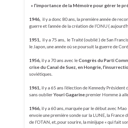
» l’importance de la Mémoire pour gérer le pré
1946,
il y a donc 80 ans, la première année de reco
guerre et l’année de la création de l’ONU ( aujourd’h
1951,
il y a 75 ans, le Traité (oublié ) de San Franc
le Japon, une année où se poursuit la guerre de Coré
1956,
il y a 70 ans avec le
Congrès du Parti Comm
crise du Canal de Suez, en Hongrie, l’insurrect
soviétiques.
1961,
il y a 65 ans l’élection de Kennedy Président d
sans oublier
Youri Gagarine
premier Homme à alle
1966,
il y a 60 ans, marquée par le début avec Mao 
envoie une première sonde sur la LUNE, la France 
de l’OTAN, et, pour sourire, la minijupe « qui fait so