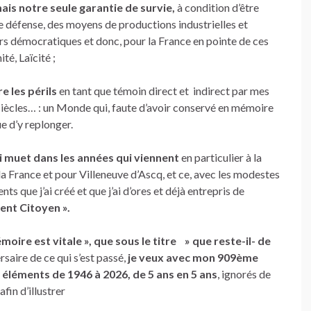
ais notre seule garantie de survie,
à condition d’être
e défense, des moyens de productions industrielles et
urs démocratiques et donc, pour la France en pointe de ces
té, Laïcité ;
e les périls
en tant que témoin direct et indirect par mes
iècles… : un Monde qui, faute d’avoir conservé en mémoire
e d’y replonger.
 ni muet dans les années qui viennent
en particulier à la
a France et pour Villeneuve d’Ascq, et ce, avec les
modestes
 que j’ai créé et que j’ai d’ores et déjà entrepris de
ent Citoyen ».
moire est vitale », que sous le titre » que reste-il- de
saire de ce qui s’est passé,
je veux avec mon 909ème
s éléments de 1946 à 2026, de 5 ans en 5 ans
, ignorés de
fin d’illustrer