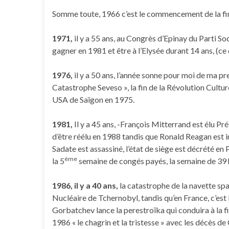
Somme toute, 1966 c’est le commencement de la fi
1971,
il y a 55 ans, au Congrès d’Epinay du Parti So
gagner en 1981 et être à l’Elysée durant 14 ans, (ce 
1976,
il y a 50 ans, l’année sonne pour moi de ma pr
Catastrophe Seveso », la fin de la Révolution Culture
USA de Saïgon en 1975.
1981,
Il y a 45 ans, -François Mitterrand est élu P
d’être réélu en 1988 tandis que Ronald Reagan est i
Sadate est assassiné, l’état de siège est décrété en
ème
la 5
semaine de congés payés, la semaine de 39 
1986, il y a 40 ans,
la catastrophe de la navette spat
Nucléaire de Tchernobyl, tandis qu’en France, c’est 
Gorbatchev lance la perestroïka qui conduira à la fi
1986 « le chagrin et la tristesse » avec les décès d