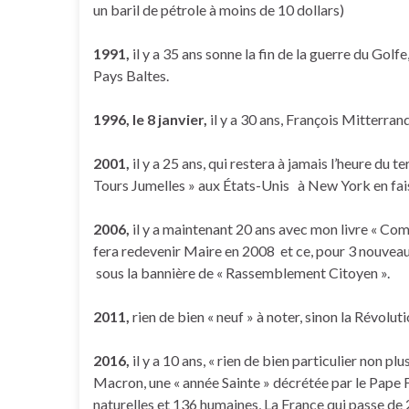
un baril de pétrole à moins de 10 dollars)
1991,
il y a 35 ans sonne la fin de la guerre du Golf
Pays Baltes.
1996, le 8 janvier,
il y a 30 ans, François Mitterrand
2001,
il y a 25 ans, qui restera à jamais l’heure du 
Tours Jumelles » aux États-Unis à New York en fai
2006,
il y a maintenant 20 ans avec mon livre « Com
fera redevenir Maire en 2008 et ce, pour 3 nouve
sous la bannière de « Rassemblement Citoyen ».
2011,
rien de bien « neuf » à noter, sinon la Révolu
2016,
il y a 10 ans, « rien de bien particulier non 
Macron, une « année Sainte » décrétée par le Pape
naturelles et 136 humaines, La France qui passe 