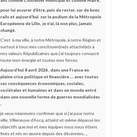
ans comme Conseiller Municipal et comme Maire,
pour lui assurer d’être, puis de rester, sur de bons
rails et aujourd’hui sur le podium de la Métropole
Européenne de Lille,
je n’ai, là non plus, jamais
changé
.
C’est à ma ville, à notre Métropole, à notre Région et
surtout à tous mes concitoyen(ne)s attaché(e)s à
nos valeurs Républicaines que j’ai toujours consacré
toute mon énergie et toutes mes forces.
Aujourd’hui 8 avril 2026
,
dans une France en
pleine crise politique et financière … avec toutes
ses conséquences économiques, sociales,
sociétales et humaines et dans un monde entré
dans une nouvelle forme de guerres mondialisées
,
je veux néanmoins confirmer que si j’ai pour notre
ville, Villeneuve d’Ascq, atteint et même dépassé les
objectifs que moi et mes équipes nous nous étions
fixés et mis en œuvre depuis des décennies…,