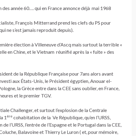
n des année 60…. qui en France annonce déjà mai 1968
cialiste, François Mitterrand prend les clefs du PS pour
qui ne s’est jamais reproduit depuis).
emière élection à Villeneuve d’Ascq mais surtout la terrible «
lle en Chine, et le Vietnam réunifié après la « fuite » des
résident de la République Française pour 7ans alors avant
nvesti aux États-Unis, le Président égyptien, Anouar el-
 Pologne, la Grèce entre dans la CEE sans oublier, en France,
heures et le premier TGV.
iale Challenger, et surtout l’explosion de la Centrale
ère
la 1
cohabitation de la Ve République, qu’en l’URSS,
n de l’URSS, l’entrée de l’Espagne et le Portugal dans la CEE,
e Coluche, Balavoine et Thierry Le Luron ( et, pour mémoire,