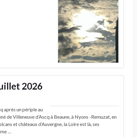
uillet 2026
cq après un périple au
mené de Villeneuve d’Ascq à Beaune, à Nyons -Remuzat, en
lcans et châteaux d’Auvergne, la Loire est là, ses
orme …