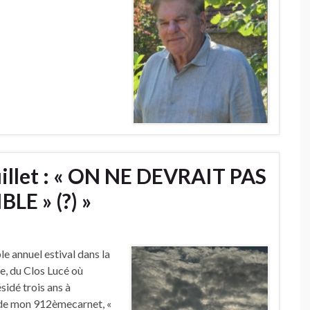
uillet : « ON NE DEVRAIT PAS
LE » (?) »
le annuel estival dans la
le, du Clos Lucé où
sidé trois ans à
re de mon 912èmecarnet, «