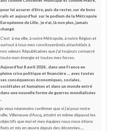
ans comme Conseiller Municipal et comme Maire,
pour lui assurer d’être, puis de rester, sur de bons
rails et aujourd’hui sur le podium de la Métropole
Européenne de Lille,
je n’ai, là non plus, jamais
changé
.
C’est à ma ville, à notre Métropole, à notre Région et
surtout à tous mes concitoyen(ne)s attaché(e)s à
nos valeurs Républicaines que j’ai toujours consacré
toute mon énergie et toutes mes forces.
Aujourd’hui 8 avril 2026
,
dans une France en
pleine crise politique et financière … avec toutes
ses conséquences économiques, sociales,
sociétales et humaines et dans un monde entré
dans une nouvelle forme de guerres mondialisées
,
je veux néanmoins confirmer que si j’ai pour notre
ville, Villeneuve d’Ascq, atteint et même dépassé les
objectifs que moi et mes équipes nous nous étions
fixés et mis en œuvre depuis des décennies…,