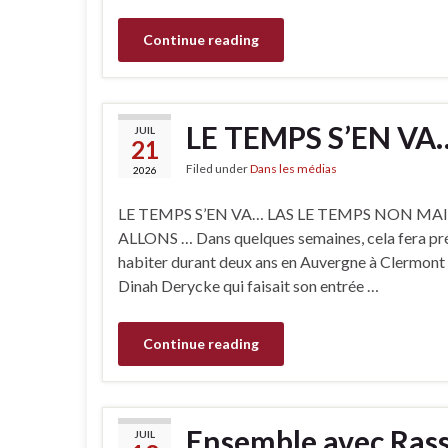
Continue reading
LE TEMPS S’EN VA
JUIL
21
Filed under
Dans les médias
2026
LE TEMPS S’EN VA… LAS LE TEMPS NON MA
ALLONS … Dans quelques semaines, cela fera pré
habiter durant deux ans en Auvergne à Clermont
Dinah Derycke qui faisait son entrée …
Continue reading
Ensemble avec Ras
JUIL