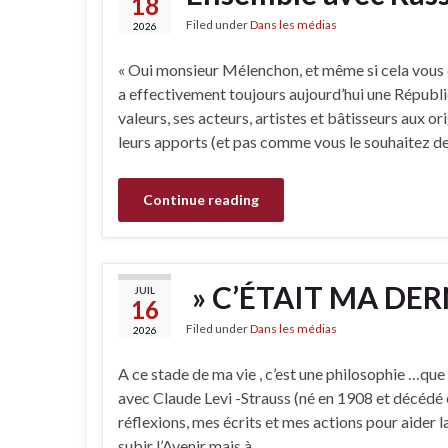
18
Filed under
Dans les médias
2026
« Oui monsieur Mélenchon, et même si cela vous dé
a effectivement toujours aujourd’hui une Républiq
valeurs, ses acteurs, artistes et bâtisseurs aux ori
leurs apports (et pas comme vous le souhaitez de
Continue reading
» C’ÉTAIT MA DE
JUIL
16
Filed under
Dans les médias
2026
A ce stade de ma vie , c’est une philosophie …que
avec Claude Levi -Strauss (né en 1908 et décédé 
réflexions, mes écrits et mes actions pour aider 
subir l’Avenir mais à …