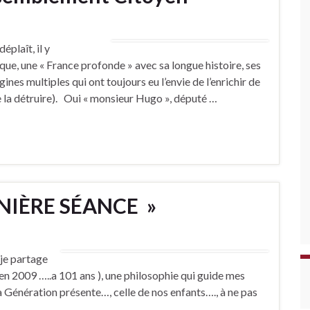
plaît, il y
ue, une « France profonde » avec sa longue histoire, ses
gines multiples qui ont toujours eu l’envie de l’enrichir de
 la détruire). Oui « monsieur Hugo », député …
RNIÈRE SÉANCE »
 je partage
en 2009 …..a 101 ans ), une philosophie qui guide mes
la Génération présente…, celle de nos enfants…., à ne pas