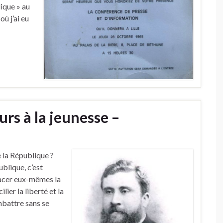
ique » au
où j’ai eu
urs à la jeunesse –
 la République ?
ublique, c’est
racer eux-mêmes la
lier la liberté et la
ombattre sans se