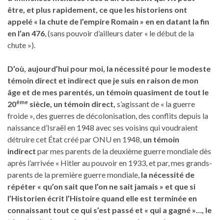
être, et plus rapidement,
ce que les historiens ont
appelé « la chute de l’empire Romain » en en datant la fin
en l’an 476
, (sans pouvoir d’ailleurs dater « le début de la
chute »).
D’où, aujourd’hui pour moi, la nécessité pour
le modeste
témoin direct et indirect que je suis
en raison de mon
âge et de mes parentés,
un témoin quasiment de tout le
ème
20
siècle,
un témoin direct,
s’agissant de « la guerre
froide », des guerres de décolonisation, des conflits depuis la
naissance d’Israël en 1948 avec ses voisins qui voudraient
détruire cet État créé par ONU en 1948,
un témoin
indirect
par mes parents de la deuxième guerre mondiale dès
après l’arrivée « Hitler au pouvoir en 1933, et par, mes grands-
parents de la première guerre mondiale,
la nécessité de
répéter « qu’on sait que l’on ne sait jamais »
et que si
l’Historien écrit l’Histoire quand elle est terminée en
connaissant tout ce qui s’est passé et « qui a gagné »…,
le