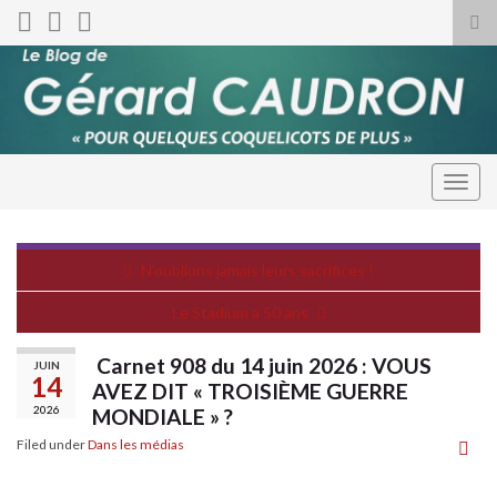
Tog
sea
for
Togg
navig
N’oublions jamais leurs sacrifices !
Le Stadium a 50 ans
Carnet 908 du 14 juin 2026 : VOUS
JUIN
14
AVEZ DIT « TROISIÈME GUERRE
2026
MONDIALE » ?
Filed under
Dans les médias