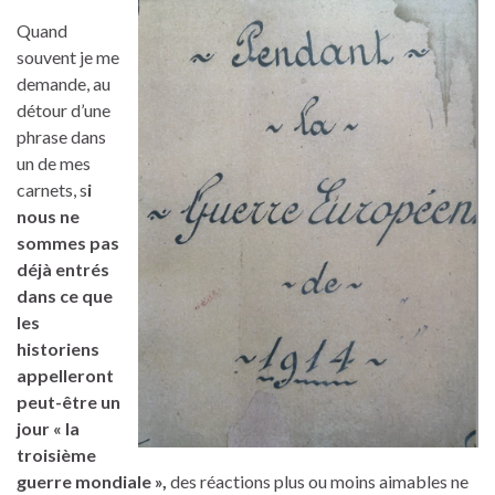
Quand
souvent je me
demande, au
détour d’une
phrase dans
un de mes
carnets, s
i
nous ne
sommes pas
déjà entrés
dans ce que
les
historiens
appelleront
peut-être un
jour « la
troisième
guerre mondiale »,
des réactions plus ou moins aimables ne