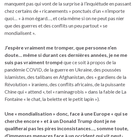
manquent pas qui vont de la surprise à l’inquiétude en passant
chez certains de « ricanements » ponctués d’un « n’importe
quoi… » à mon égard…, et cela même si on ne peut pas nier
que des guerres et des conflits un peu partout « se
mondialisent ».
J’espère vraiment me tromper, que personne n’en
doute… même si durant ces dernières années, je ne me
suis pas vraiment trompé
que ce soit à propos de la
pandémie COVID, de la guerre en Ukraine, des poussées
islamistes, des talibans en Afghanistan, des « gardiens de la
Révolution » iraniens, des conflits africains, de la puissante
Chine qui « attend «, tel « raminagrobis » dans la fable de La
Fontaine « le chat, la belette et le petit lapin »).
Une « mondialisation » donc, face à une Europe « qui se
cherche encore »
et à un Donald Trump dont je ne
qualifierai pas les pires inconsistances…,
somme toute,
d’immenses menaces face à un occident qui vit peut-