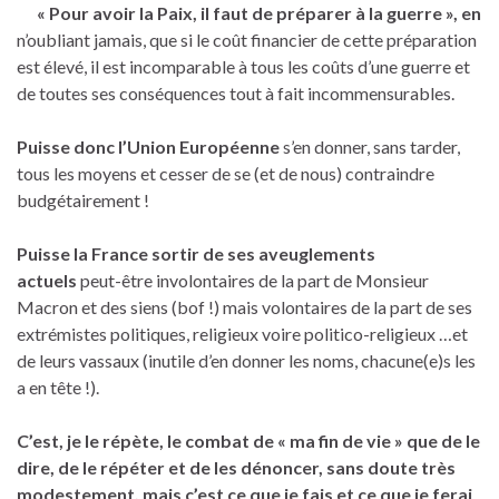
« Pour avoir la Paix, il faut de préparer à la guerre »,
en
n’oubliant jamais, que si le coût financier de cette préparation
est élevé, il est incomparable à tous les coûts d’une guerre et
de toutes ses conséquences tout à fait incommensurables.
Puisse donc l’Union Européenne
s’en donner, sans tarder,
tous les moyens et cesser de se (et de nous) contraindre
budgétairement !
Puisse la France
sortir de ses aveuglements
actuels
peut-être involontaires de la part de Monsieur
Macron et des siens (bof !) mais volontaires de la part de ses
extrémistes politiques, religieux voire politico-religieux …et
de leurs vassaux (inutile d’en donner les noms, chacune(e)s les
a en tête !).
C’est, je le répète, le combat de « ma fin de vie » que de le
dire, de le répéter et de les dénoncer, sans doute très
modestement, mais c’est ce que je fais et ce que je ferai