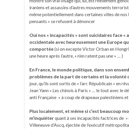
montré son vrai visage qui, lui, est réellement gén
iraniens et assassins d’autres mouvements terrorist
même potentiellement dans certaines villes de nos
pensants » se refusent à dénoncer
Oui nos « incapacités » sont suicidaires face « a
occidentale avec heureusement une Europe qui,
comportée
(si on excepte Victor Orban en Hongri
une heure après l’autre, « n’en ratent pas une » … )
En France, le monde politique, dans son ensembl
problèmes de la part de certains
et la
volonté d
jour, qu’ils sont sortis de « l’arc Républicain » en r
Jean Yann « Les chinois à Paris » … le tout avec le d
anti Française » à coup de drapeaux palestiniens et 
Plus localement, et même si c’est beaucoup moin
m’inquiéter
quant à ses incapacités factrices de »
Villeneuve d’Ascq, éjectée de l’exécutif métropolita