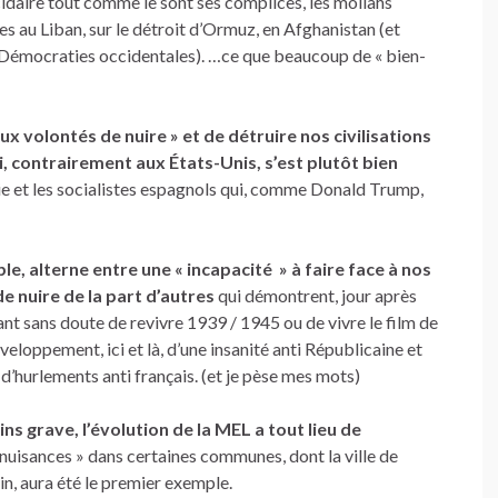
ocidaire tout comme le sont ses complices, les mollahs
es au Liban, sur le détroit d’Ormuz, en Afghanistan (et
 Démocraties occidentales). …ce que beaucoup de « bien-
ux volontés de nuire » et de détruire nos civilisations
 contrairement aux États-Unis, s’est plutôt bien
e et les socialistes espagnols qui, comme Donald Trump,
e, alterne entre une « incapacité » à faire face à nos
e nuire de la part d’autres
qui démontrent, jour après
êvant sans doute de revivre 1939 / 1945 ou de vivre le film de
éveloppement, ici et là, d’une insanité anti Républicaine et
d’hurlements anti français. (et je pèse mes mots)
s grave, l’évolution de la MEL a tout lieu de
 nuisances » dans certaines communes, dont la ville de
in, aura été le premier exemple.