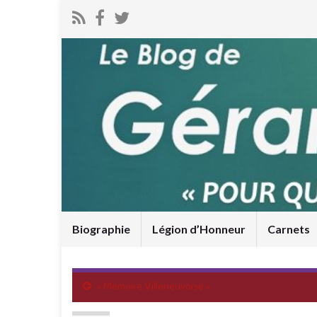
Biographie
Légion d’Honneur
Carnets
« Mémoire Villeneuvoise »