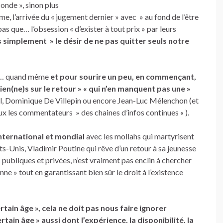
Monde », sinon plus
, l’arrivée du « jugement dernier » avec » au fond de l’être
as que… l’obsession « d’exister à tout prix » par leurs
 simplement » le désir de ne pas quitter seuls notre
tre… quand même
et pour sourire un peu, en commençant,
ien(ne)s sur le retour »
« qui n’en manquent pas une »
, Dominique De Villepin ou encore Jean-Luc Mélenchon (et
eux les commentateurs » des chaines d’infos continues « ).
international et mondial
avec
les mollahs qui martyrisent
ats-Unis, Vladimir Poutine qui rêve d’un retour à sa jeunesse
publiques et privées, n’est vraiment pas enclin à chercher
nne » tout en garantissant bien sûr le droit à l’existence
ain âge », cela ne doit pas nous faire ignorer
tain âge » aussi dont l’expérience, la disponibilité, la