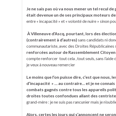
Je ne sais pas où va nous mener un tel recul de
était devenue un de ses principaux moteurs de 
entre « incapacité » et « volonté de nuire » sinon p
À Villeneuve d’Ascq, pourtant, lors des électio
(contrairement à d’autres)
sans candidats ni don
communautariste, avec des Droites Républicaines 
renforcées autour de Rassemblement Citoyen
compte renforcer tout cela , tout seuls, sans l’aid
je veux à nouveau remercier
Le moins que l’on puisse dire, c’est que nous, le
d’incapacité » … au contraire…
et je ne connai
combats gagnés contre tous les appareils politi
droites toutes confondues allant des centristes
grand-mère : je ne suis pas rancunier mais je n’oubli
Alors, certes les jours qui s’annoncent ne seron