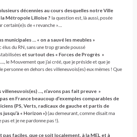
 plusieurs décennies
au cours desquelles notre Ville
la Métropole Lilloise ?
la question est, là aussi, posée
our certain(e)s de « revanche »…
ns municipales … « on a sauvé les meubles »
c élus du RN,
sans une trop grande poussé
stabilisées
et surtout des « Forces de Progrès »
 …
, le Mouvement que j’ai créé, que je préside et que je
e de personne en dehors des villeneuvois(es) eux mèmes ! Que
s villeneuvois(es) …, n’avons pas fait preuve »
s pas en France beaucoup d’exemples comparables de
ciens (PS, Verts, radicaux de gauche et partis de
 jusqu’à « Horizon »)
(au demeurant, comme disait ma
e pas et je ne pardonne pas !).
t pas faciles
,
que ce soit localement, à la MEL et à