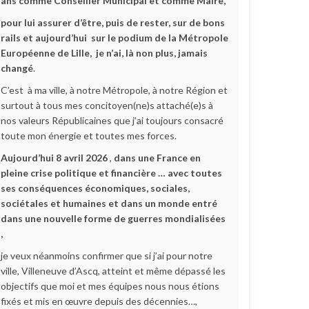
ans comme Conseiller Municipal et comme Maire,
pour lui assurer d’être, puis de rester, sur de bons
rails et aujourd’hui sur le podium de la Métropole
Européenne de Lille,
je n’ai, là non plus, jamais
changé
.
C’est à ma ville, à notre Métropole, à notre Région et
surtout à tous mes concitoyen(ne)s attaché(e)s à
nos valeurs Républicaines que j’ai toujours consacré
toute mon énergie et toutes mes forces.
Aujourd’hui 8 avril 2026
,
dans une France en
pleine crise politique et financière … avec toutes
ses conséquences économiques, sociales,
sociétales et humaines et dans un monde entré
dans une nouvelle forme de guerres mondialisées
,
je veux néanmoins confirmer que si j’ai pour notre
ville, Villeneuve d’Ascq, atteint et même dépassé les
objectifs que moi et mes équipes nous nous étions
fixés et mis en œuvre depuis des décennies…,