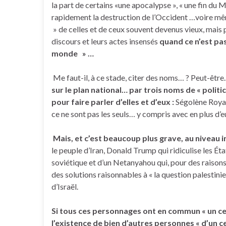
la part de certains «une apocalypse », « une fin du 
rapidement la destruction de l’Occident …voire même
» de celles et de ceux souvent devenus vieux, mais p
discours et leurs actes insensés
quand ce n’est pas
monde » …
Me faut-il, à ce stade, citer des noms… ? Peut-ê
sur le plan national… par trois noms de « politic
pour faire parler d’elles et d’eux :
Ségolène Royal
ce ne sont pas les seuls… y compris avec en plus d’
Mais, et c’est beaucoup plus grave, au niveau 
le peuple d’Iran, Donald Trump qui ridiculise les Ét
soviétique et d’un Netanyahou qui, pour des raisons 
des solutions raisonnables à « la question palestinie
d’Israël.
Si tous ces personnages ont en commun « un cert
l’existence de bien d’autres personnes « d’un cer