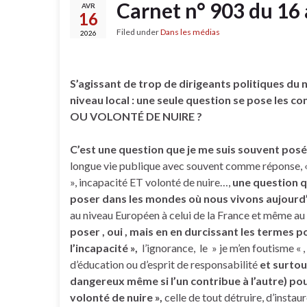
Carnet n° 903 du 16 
AVR
16
Filed under
Dans les médias
2026
S’agissant de trop de dirigeants politiques du 
niveau local :
une seule question se pose les c
OU VOLONTÉ DE NUIRE ?
C’est une question que je me suis souvent posé
longue vie publique avec souvent comme réponse, «
», incapacité ET volonté de nuire…,
une question q
poser dans les mondes où nous vivons aujourd’
au niveau Européen à celui de la France et même au 
poser , oui , mais en en durcissant les termes p
l’incapacité »,
l’ignorance, le » je m’en foutisme «
d’éducation ou d’esprit de responsabilité
et surtou
dangereux même si l’un contribue à l’autre)
pou
volonté de nuire »,
celle de tout détruire, d’instau