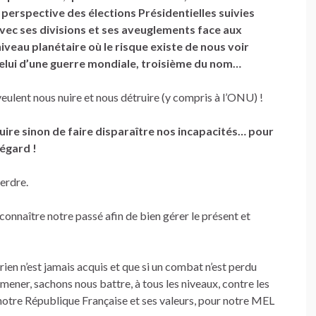
 perspective des élections Présidentielles suivies
avec ses divisions et ses aveuglements face aux
niveau planétaire où le risque existe de nous voir
 celui d’une guerre mondiale, troisième du nom…
veulent nous nuire et nous détruire (y compris à l’ONU) !
ire sinon de faire disparaître nos incapacités…
pour
 égard !
perdre.
connaître notre passé afin de bien gérer le présent et
rien n’est jamais acquis et que si un combat n’est perdu
mener, sachons nous battre, à tous les niveaux, contre les
 notre République Française et ses valeurs, pour notre MEL