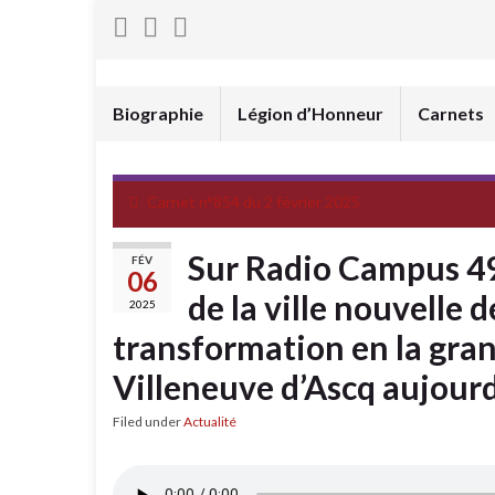
Biographie
Légion d’Honneur
Carnets
Carnet n°854 du 2 février 2025
Sur Radio Campus 49
FÉV
06
de la ville nouvelle de
2025
transformation en la gran
Villeneuve d’Ascq aujour
Filed under
Actualité