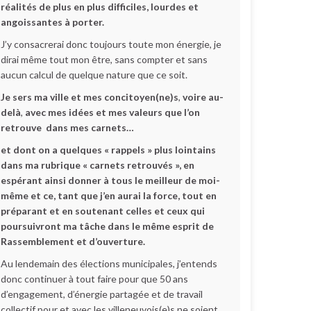
réalités de plus en plus difficiles, lourdes et
angoissantes à porter.
J’y consacrerai donc toujours toute mon énergie, je
dirai même tout mon être, sans compter et sans
aucun calcul de quelque nature que ce soit.
Je sers ma ville et mes concitoyen(ne)s
,
voire au-
delà
,
avec mes idées et mes valeurs que l’on
retrouve dans mes carnets…
et dont on a quelques « rappels » plus lointains
dans ma rubrique « carnets retrouvés », en
espérant ainsi donner à tous le meilleur de moi-
même et ce, tant que j’en aurai la force, tout en
préparant et en soutenant celles et ceux qui
poursuivront ma tâche dans le même esprit de
Rassemblement et d’ouverture.
Au lendemain des élections municipales, j’entends
donc continuer à tout faire pour que 50 ans
d’engagement, d’énergie partagée et de travail
collectif pour et avec les villeneuvois(e)s ne soient