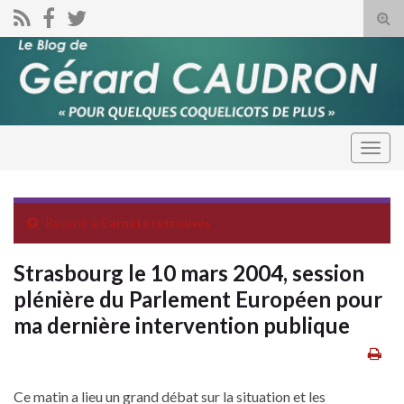
Tog
sear
for
Togg
navig
Revenir à
Carnets retrouvés
Strasbourg le 10 mars 2004, session
plénière du Parlement Européen pour
ma dernière intervention publique
Ce matin a lieu un grand débat sur la situation et les