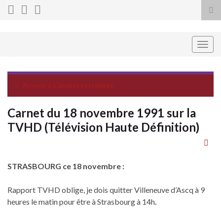
Tog
sea
for
Togg
navig
Revenir à
Carnets retrouvés
Carnet du 18 novembre 1991 sur la
TVHD (Télévision Haute Définition)
STRASBOURG ce 18 novembre :
Rapport TVHD oblige, je dois quitter Villeneuve d’Ascq à 9
heures le matin pour être à Strasbourg à 14h
.