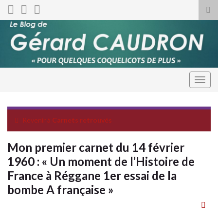
Tog
sea
for
Togg
navig
Revenir à
Carnets retrouvés
Mon premier carnet du 14 février
1960 : « Un moment de l’Histoire de
France à Réggane 1er essai de la
bombe A française »