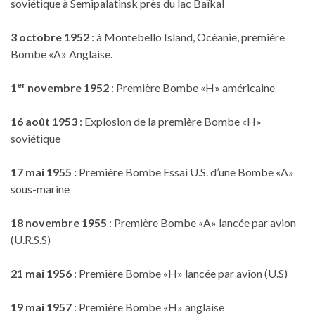
soviétique à Semipalatinsk près du lac Baïkal
3 octobre 19
5
2
: à Montebello Island, Océanie, première
Bombe «A» Anglaise.
er
1
novembre 1952
: Première Bombe «H» américaine
16 août 1953
: Explosion de la première Bombe «H»
soviétique
17 mai 1955 :
Première Bombe Essai U.S. d’une Bombe «A»
sous-marine
18 novembre 1955
: Première Bombe «A» lancée par avion
(U.R.S.S)
21 mai 1956
: Première Bombe «H» lancée par avion (U.S)
19 mai 1957
: Première Bombe «H» anglaise